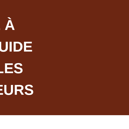
 À
UIDE
LES
EURS