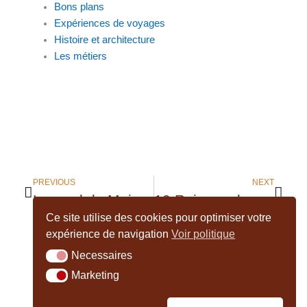
Bons plans
Expériences de voyages
Histoire et architecture
Les métiers
Précédent
Suiv
PREVIOUS
NEXT
Le nord de Majorque
10 Raisons de Partir en Tanzanie : Une Aventure Inoubliable
Ce site utilise des cookies pour optimiser votre
expérience de navigation
Voir politique
Necessaires
Necessaires
Marketing
Marketing