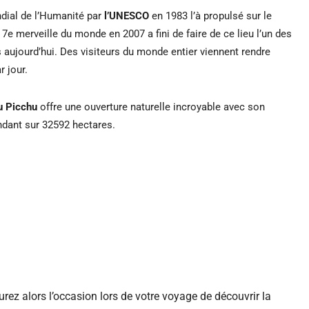
ial de l’Humanité par
l’UNESCO
e
n 1983 l’à propulsé sur le
7e merveille du monde en 2007 a fini de faire de ce lieu l’un des
s a
ujourd’hui. Des visiteurs du monde entier viennent rendre
 jour.
u
Picchu
offre une ouverture naturelle incroyable avec son
ndant sur 32592 hectares.
urez alors l’occasion lors de votre voyage de découvrir la