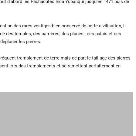
 tout d’abord les Pachacutec Inca Yupanqui jusqu’en 1471 puis de
st un des rares vestiges bien conservé de cette civilisation, il
ndé des temples, des carrières, des places , des palais et des
 déplacer les pierres.
e fréquent tremblement de terre mais de part le taillage des pierres
issent lors des tremblements et se remettent parfaitement en