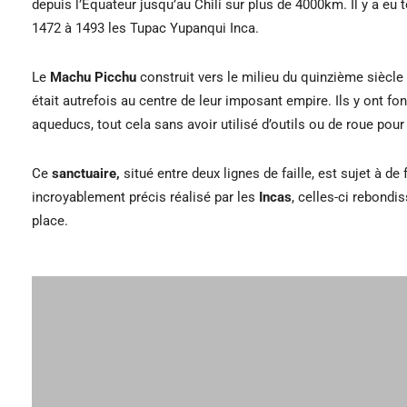
depuis l’Equateur jusqu’au Chili sur plus de 4000km. Il y a eu
1472 à 1493 les Tupac
Yupanqui
Inca
.
Le
Machu Picchu
construit vers le milieu du quinzième siècle e
était autrefois au centre de leur imposant empire. Ils y ont fo
aqueducs, tout cela sans avoir utilisé d’outils ou de roue pour
Ce
sanctuaire,
situé entre deux lignes de faille, est sujet à d
incroyablement précis réalisé par les
Incas
, celles-ci rebond
place.