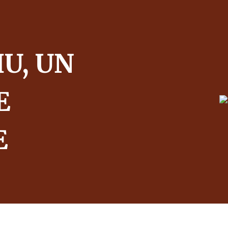
U, UN
E
E